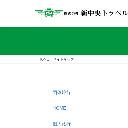
コ
ナ
ン
ビ
テ
ゲ
ン
ー
ツ
シ
へ
ョ
ス
ン
キ
に
ッ
移
HOME
サイトマップ
プ
動
団体旅行
HOME
個人旅行