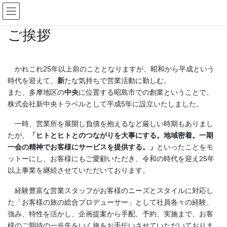
コ
ナ
ン
ビ
テ
ゲ
ご挨拶
ン
ー
ツ
シ
へ
ョ
ス
ン
かれこれ25年以上前のこととなりますが、昭和から平成という
キ
に
時代を迎えて、
新
たな気持ちで営業活動に勤しむ。
ッ
移
また、多摩地区の
中央
に位置する昭島市での創業ということで、
プ
動
株式会社新中央トラベルとして平成5年に設立いたしました。
一時、営業所を展開し負債を抱えるなど厳しい時期もありまし
たが、
「ヒトとヒトとのつながりを大事にする。地域密着。一期
一会の精神でお客様にサービスを提供する。」
といったことをモ
ットーにし、お客様にもご愛顧いただき、令和の時代を迎え25年
以上事業を継続させていただいております。
経験豊富な営業スタッフがお客様のニーズとスタイルに対応し
た「お客様の旅の総合プロデューサー」として社員各々の経験、
強み、特性を活かし、企画提案から手配、予約、実施まで、お客
様のご期待の一歩先をいく旅をお手伝いさせていただいておりま