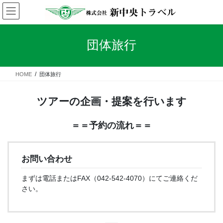
コ
ナ
ン
ビ
テ
ゲ
ン
ー
団体旅行
ツ
シ
へ
ョ
ス
ン
HOME
団体旅行
キ
に
ッ
移
プ
動
ツアーの企画・提案を行います
＝＝予約の流れ＝＝
お問い合わせ
まずは電話またはFAX（042-542-4070）にてご連絡くだ
さい。