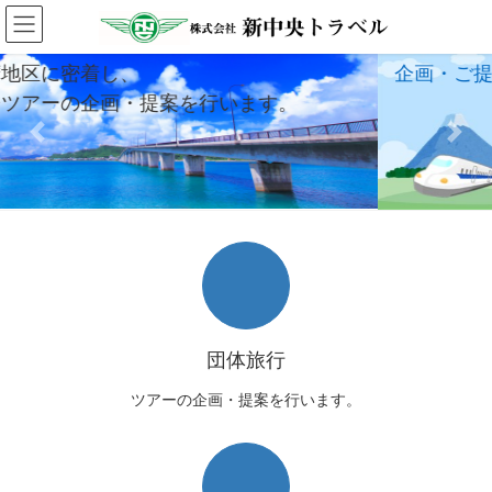
コ
ナ
ン
ビ
社員旅行や団体旅行を
テ
ゲ
企画・ご提案させていただき
ン
ー
案を行います。
ツ
シ
へ
ョ
Previous
Next
ス
ン
キ
に
ッ
移
プ
動
団体旅行
ツアーの企画・提案を行います。