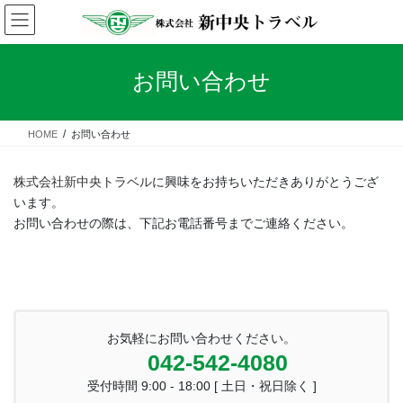
コ
ナ
ン
ビ
テ
ゲ
ン
ー
お問い合わせ
ツ
シ
へ
ョ
ス
ン
HOME
お問い合わせ
キ
に
ッ
移
プ
動
株式会社新中央トラベル
に興味をお持ちいただきありがとうござ
います。
お問い合わせの際は、下記お電話番号までご連絡ください。
お気軽にお問い合わせください。
042-542-4080
受付時間 9:00 - 18:00 [ 土日・祝日除く ]